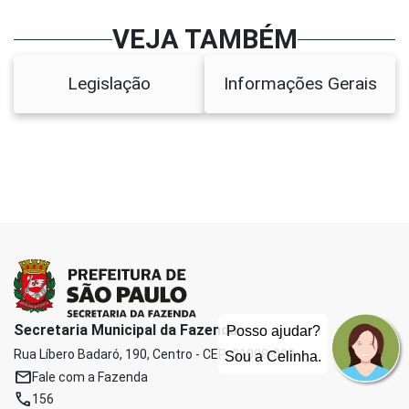
VEJA TAMBÉM
Legislação
Informações Gerais
Secretaria Municipal da Fazenda
Posso ajudar?
Rua Líbero Badaró, 190, Centro - CEP: 01008-000
Sou a Celinha.
mail
Fale com a Fazenda
phone
156