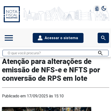
dark_mode
1
2
3
4
5
menu
search
Acessar o sistema
search
Buscar
no
Atenção para alterações de
site
emissão de NFS-e e NFTS por
conversão de RPS em lote
Publicado em 17/09/2025 às 15:10