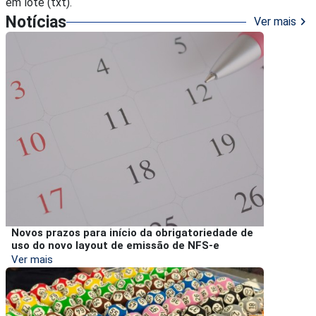
em lote (txt).
Notícias
chevron_right
Ver mais
Novos prazos para início da obrigatoriedade de
uso do novo layout de emissão de NFS-e
Ver mais