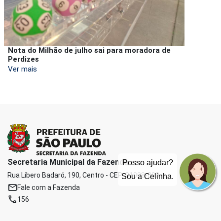
Nota do Milhão de julho sai para moradora de
Perdizes
Ver mais
Secretaria Municipal da Fazenda
Posso ajudar?
Rua Líbero Badaró, 190, Centro - CEP: 01008-000
Sou a Celinha.
mail
Fale com a Fazenda
phone
156