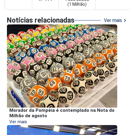
(1 Milhão)
Notícias relacionadas
chevron_right
Ver mais
Morador da Pompéia é contemplado na Nota do
Milhão de agosto
Ver mais