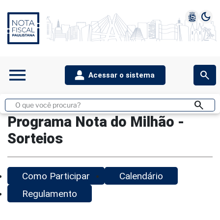
dark_mode
1
2
3
4
5
menu
search
Acessar o sistema
search
Buscar
no
Programa Nota do Milhão -
site
Sorteios
Como Participar
Calendário
Regulamento