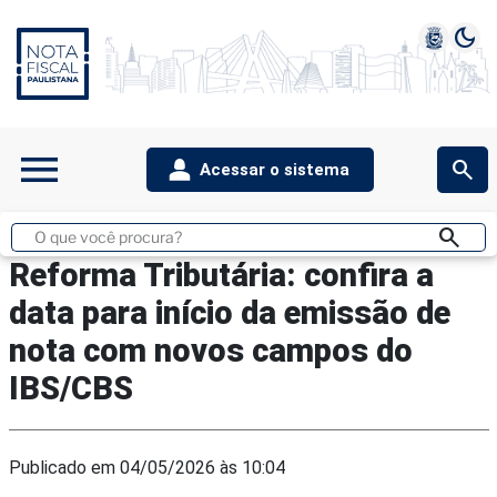
dark_mode
1
2
3
4
5
menu
search
Acessar o sistema
search
Buscar
no
Reforma Tributária: confira a
site
data para início da emissão de
nota com novos campos do
IBS/CBS
Publicado em 04/05/2026 às 10:04