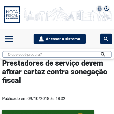
dark_mode
1
2
3
4
5
menu
search
Acessar o sistema
search
Buscar
no
Prestadores de serviço devem
site
afixar cartaz contra sonegação
fiscal
Publicado em 09/10/2018 às 18:32