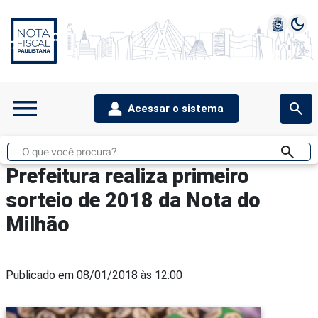
dark_mode
1
2
3
4
5
menu
search
Acessar o sistema
search
Buscar
no
Prefeitura realiza primeiro
site
sorteio de 2018 da Nota do
Milhão
Publicado em 08/01/2018 às 12:00