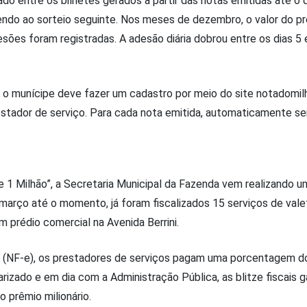
do entre os bilhetes gerados a partir das notas emitidas até o d
do ao sorteio seguinte. Nos meses de dezembro, o valor do pr
esões foram registradas. A adesão diária dobrou entre os dias 5 e
 o munícipe deve fazer um cadastro por meio do site notadomilh
prestador de serviço. Para cada nota emitida, automaticamente se
 Milhão”, a Secretaria Municipal da Fazenda vem realizando uma 
rço até o momento, já foram fiscalizados 15 serviços de valet
 prédio comercial na Avenida Berrini.
a (NF-e), os prestadores de serviços pagam uma porcentagem do
arizado e em dia com a Administração Pública, as blitze fiscai
 prêmio milionário.