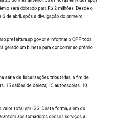
ia 25 do mês anterior. Já as notas emitidas após
êmio será dobrado para R$ 2 milhões. Desde o
 6 de abril, após a divulgação do primeiro
ao.prefeitura.sp.gov.br e informar o CPF toda
rá gerado um bilhete para concorrer ao prêmio.
série de fiscalizações tributárias, a fim de
s, 15 salões de beleza, 15 autoescolas, 10
 valor total em ISS. Desta forma, além de
s garantem aos tomadores desses serviços a