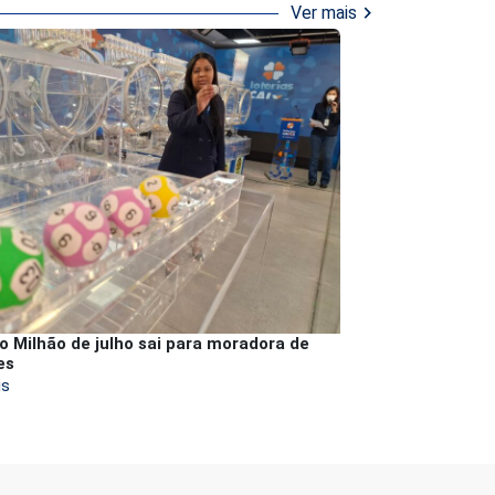
chevron_right
Ver mais
o Milhão de julho sai para moradora de
es
is