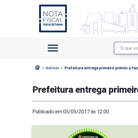
1
2
menu
Buscar
no
site
house
chevron_right
chevron_right
Notícias
Prefeitura entrega primeiro prêmio e fa
Prefeitura entrega primei
Publicado em 05/05/2017 às 12:00