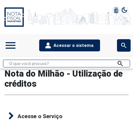
dark_mode
1
2
3
4
5
menu
search
Acessar o sistema
search
Buscar
no
Nota do Milhão - Utilização de
site
créditos
Acesse o Serviço