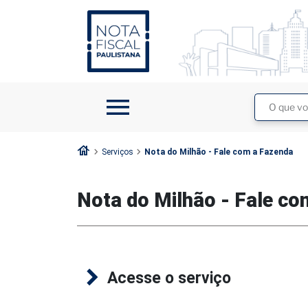
1
2
menu
Buscar
no
site
house
chevron_right
chevron_right
Serviços
Nota do Milhão - Fale com a Fazenda
Nota do Milhão - Fale co
Acesse o serviço