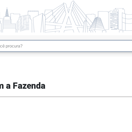
3
4
5
m a Fazenda